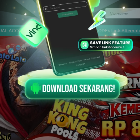
ALLET - QRIS (SCAN BARCODE). Link Alternatif KOINTOTO : - htt