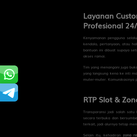
-0.25
HDP
0.25
1.07
Odds
-1.05
Layanan Custo
PLAY
Profesional 24
Celta Vi... vs Osasuna
i
16/08 22:00PM
Kenyamanan pengguna selalu 
kendala, pertanyaan, atau ha
H
Celta Vigo
bantuan ini dibuat supaya se
akses ramai.
W
Osasuna
Tim yang menangani juga bukan
-0.50
HDP
0.50
1.06
Odds
-1.21
yang langsung kena ke inti ma
muter-muter. Komunikasinya p
PLAY
Dynamo K... vs Qarabag ...
i
RTP Slot & Zon
07/08 00:00AM
H
Dynamo Kyiv
Transparansi jadi salah satu
secara terbuka dan bersumber
W
Qarabag FK
terkait, jadi alurnya tetap me
-0.25
HDP
0.25
-1.11
Odds
-1.16
Selain itu, kehadiran
zona r