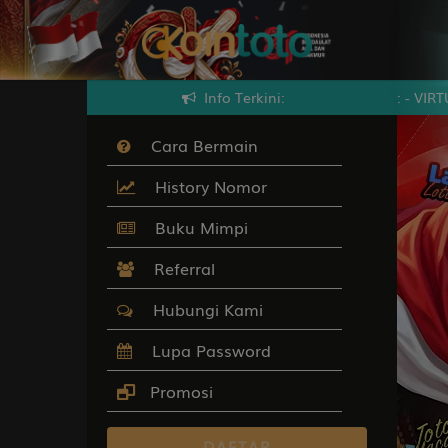
H Dengan FITUR Terbaru, Deposit Via : - VIRTUAL ACCOUNT - E-W
Info Terkini:
Cara Bermain
History Nomor
Buku Mimpi
Referral
Hubungi Kami
Lupa Password
Promosi
DAFTAR