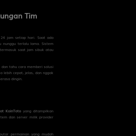
kungan Tim
24 jam setiap hari. Saat ada
u nunggu terlalu lama. Sistem
 termasuk saat jam sibuk atau
, dan tahu cara memberi solusi
 lebih cepat, jelas, dan nggak
erasa dingin.
ot KoinToto
yang ditampilkan
tem dan server milik provider
putar permainan yang mudah